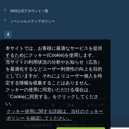
SNS公式アカウント一覧
ソーシャルメディアポリシー
本サイトでは、お客様に最適なサービスを提供
するためにクッキー(Cookie)を使用します。
RECRUIT
当サイトの利用状況の分析やお知らせ（広告）
を最適化するなどユーザー利便性の向上を目的
新卒採用情報
としていますが、それによりユーザー個人を特
定する情報を収集することはありません。
キャリア採用募集要項
クッキーの使用に同意いただける場合は、
「Cookieに同意する」をクリックしてくださ
Home
IoT
AI
エンタープライズ
い。
メディカル
BI
映像
セキュリティ
クッキー使用に関する詳細は、当社のクッキー
ポリシー を確認してください。
個人情報保護方針
個人情報の取り扱いについて