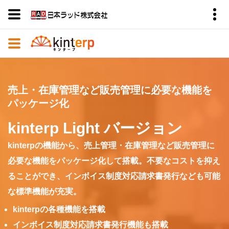
売上・在庫管理など販売管理に必要な機能を
パッケージ化
kinterp Light バージョン
kinterpの機能から、売上管理・在庫管理など販売管理に
必要な機能をパッケージ化して搭載。不要なコストを抑え
ることができ、インボイス制度対応請求書発行なども可能
な標準機能が充実。
kinterpの各種機能を搭載
インボイス制度対応請求書発行機能も搭載