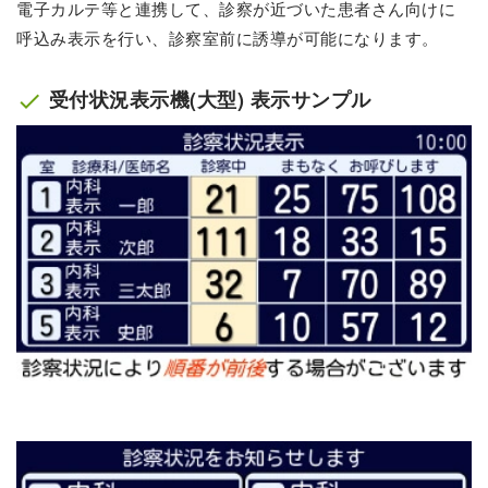
電子カルテ等と連携して、診察が近づいた患者さん向けに
呼込み表示を行い、診察室前に誘導が可能になります。
受付状況表示機(大型) 表示サンプル
check