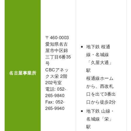
〒460-0003
愛知県名古
地下鉄 桜通
屋市中区錦
線・名城線
三丁目6番35
「久屋大通」
号
CBCアネッ
駅
名古屋事業所
クス栄 2階
桜通線ホーム
202号室
から、西改札
電話: 052-
口を出て3番出
265-9840
Fax: 052-
口から徒歩2分
265-9940
地下鉄 山線・
名城線「栄」
駅