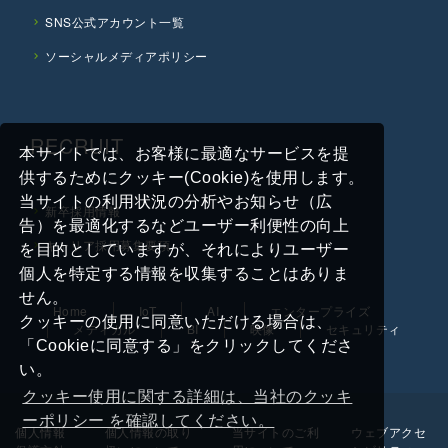
SNS公式アカウント一覧
ソーシャルメディアポリシー
RECRUIT
本サイトでは、お客様に最適なサービスを提
供するためにクッキー(Cookie)を使用します。
当サイトの利用状況の分析やお知らせ（広
新卒採用情報
告）を最適化するなどユーザー利便性の向上
キャリア採用募集要項
を目的としていますが、それによりユーザー
個人を特定する情報を収集することはありま
せん。
Home
IoT
AI
エンタープライズ
クッキーの使用に同意いただける場合は、
メディカル
BI
映像
セキュリティ
「Cookieに同意する」をクリックしてくださ
い。
クッキー使用に関する詳細は、当社のクッキ
ーポリシー を確認してください。
個人情報
個人情報の取り
当サイトのご利
ウェブアクセ