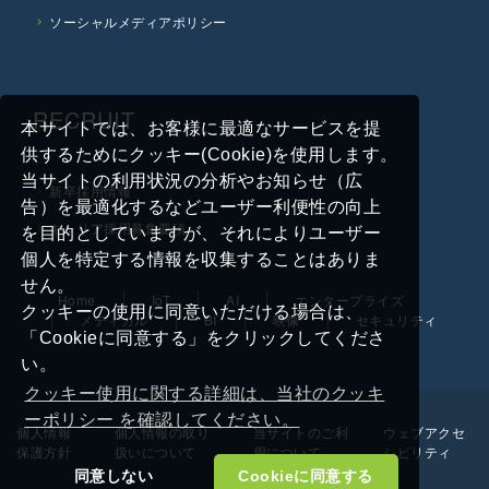
ソーシャルメディアポリシー
RECRUIT
本サイトでは、お客様に最適なサービスを提
供するためにクッキー(Cookie)を使用します。
当サイトの利用状況の分析やお知らせ（広
新卒採用情報
告）を最適化するなどユーザー利便性の向上
キャリア採用募集要項
を目的としていますが、それによりユーザー
個人を特定する情報を収集することはありま
せん。
Home
IoT
AI
エンタープライズ
クッキーの使用に同意いただける場合は、
メディカル
BI
映像
セキュリティ
「Cookieに同意する」をクリックしてくださ
い。
クッキー使用に関する詳細は、当社のクッキ
ーポリシー を確認してください。
個人情報
個人情報の取り
当サイトのご利
ウェブアクセ
保護方針
扱いについて
用について
シビリティ
同意しない
Cookieに同意する