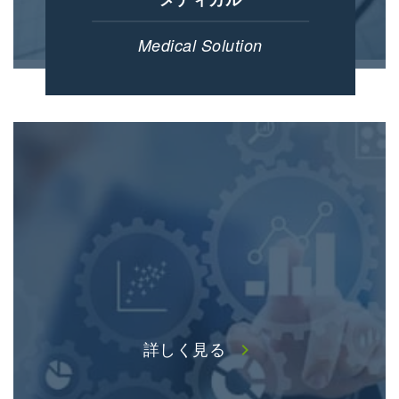
Medical Solution
詳しく見る
chevron_right