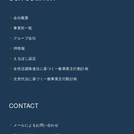
4月22日
適時開示
2月4日
業績予想の修正に関するお知らせ（PDF: 75.0KB）
適時開示
公認会計士等の異動および一時会計監査人の選任に関するお知らせ（PDF: 179KB）
業績予想の修正に関するお知らせ（PDF: 70.3KB）
2月23日
適時開示
3月25日
適時開示
孫会社の異動に関するお知らせ（PDF: 92.9KB）
業績予想の修正に関するお知らせ（PDF: 86KB）
平成23年3月期四半期決算短信等の訂正の可能性に関するお知らせ（PDF: 122KB）
2月14日
有報
会社概要
2月14日
有報
「四半期報告書（第41期第3四半期）」を掲載しました（PDF: 87KB）
「四半期報告書（第40期第3四半期）」を掲載しました（PDF: 141KB）
2月6日
決算
事業所一覧
2月7日
決算
平成24年3月期 第3四半期決算短信を掲載しました （PDF: 301KB）
「平成23年3月期 第3四半期決算短信」を掲載しました（PDF: 326KB）
特別損失発生に関するお知らせ（PDF: 107KB）
当社連結子会社の持分法適用会社への異動のお知らせ（PDF: 240KB）
グループ会社
IR情報
えるぼし認定
女性活躍推進法に基づく一般事業主行動計画
次世代法に基づく一般事業主行動計画
CONTACT
メールによるお問い合わせ