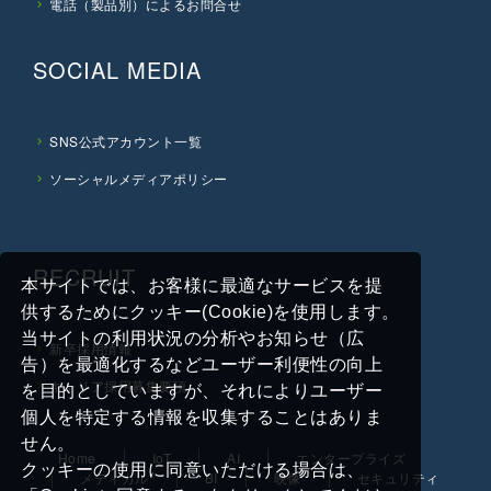
電話（製品別）によるお問合せ
SOCIAL MEDIA
SNS公式アカウント一覧
ソーシャルメディアポリシー
RECRUIT
本サイトでは、お客様に最適なサービスを提
供するためにクッキー(Cookie)を使用します。
当サイトの利用状況の分析やお知らせ（広
新卒採用情報
告）を最適化するなどユーザー利便性の向上
キャリア採用募集要項
を目的としていますが、それによりユーザー
個人を特定する情報を収集することはありま
せん。
Home
IoT
AI
エンタープライズ
クッキーの使用に同意いただける場合は、
メディカル
BI
映像
セキュリティ