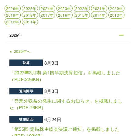
2026年
2025年
2024年
2023年
2022年
2021年
2020年
2019年
2018年
2017年
2016年
2015年
2014年
2013年
2012年
2011年
2026年
2025年へ
skip_next
8月3日
決算
「2027年3月期 第1四半期決算短信」を掲載しました
（PDF:226KB）
8月3日
適時開示
「営業外収益の発生に関するお知らせ」を掲載しまし
た（PDF:76KB）
6月24日
株主総会
「第55回 定時株主総会決議ご通知」を掲載しました
（PDF: 109KB）