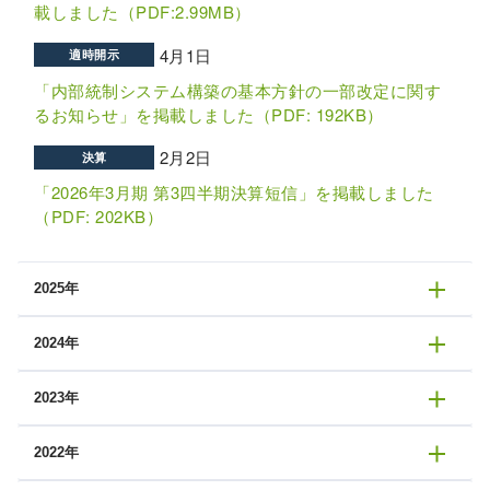
載しました（PDF:2.99MB）
4月1日
適時開示
「内部統制システム構築の基本方針の一部改定に関す
るお知らせ」を掲載しました（PDF: 192KB）
2月2日
決算
「2026年3月期 第3四半期決算短信」を掲載しました
（PDF: 202KB）
2025年
2024年
11月14日
有報
「半期報告書（第55期半期）」を掲載しました（PDF: 92.4KB）
11月14日
お知らせ
2023年
11月14日
有報
2026年3月期第2四半期決算説明「ログミーFinance書
「半期報告書（第54期半期）」を掲載しました（PDF: 93.6KB）
11月11日
き起こし」 公開のお知らせ
決算
「2025年3月期 第2四半期決算説明資料」を掲載しました（PDF: 1.99MB）
「2025年3月期 第2四半期決算短信」を掲載しました（PDF: 196KB）
2022年
11月17日
決算
8月5日
「第53期 第2四半期決算説明資料」を掲載しました（PDF: 1.52MB）
決算
ログミーFinanceにて、2026年3月期第2四半期決算説明
「2025年3月期 第1四半期決算短信」を掲載しました（PDF: 198KB）
11月14日
有報