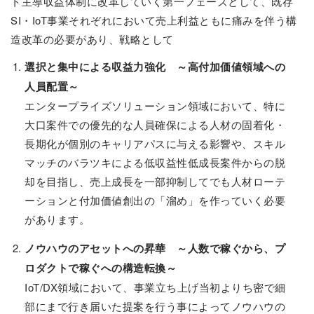
ト主導収益体制に改革していく第一フェーズとして、既存
SI・IoT事業それぞれにおいて売上利益ともに痛みを伴う構
造改革の必要があり、戦略として
選択と集中による収益力強化 ～高付加価値領域への
人員配置～
エンタープライズソリューション領域において、特に
大口案件での優先的な人員確保による人材の固着化・
長期化が個別のキャリアパスに与える影響や、スキル
マッチのバラツキによる低収益性低成長案件からの脱
却を目指し、売上成長を一部抑制してでも人材ローテ
ーションと付加価値創出の「溜め」を作っていく必要
があります。
ノウハウのアセットへの昇華 ～人数で稼ぐから、プ
ロダクトで稼ぐへの構造転換～
IoT/DX領域において、事業立ち上げ当初よりち密で細
部にまで行き届いた提案を行う事によってノウハウの