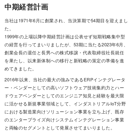
中期経営計画
当社は1971年6月に創業され、当決算期で54期目を迎えまし
た。
1999年の上場以降中期経営計画は公表せず短期戦略集中型
の経営を行ってまいりましたが、53期に当たる2023年6月、
創業会長の退任と長男への株式移譲・代表取締役社長就任
を果たし、以来新体制への移行と新戦略の策定の準備を進
めてきました。
2016年以来、当社の最大の強みであるERPインテグレータ
ー・ベンダーとしての高いソフトウェア技術集約力とハー
ドウェアベンダーとしてのエンジニア知見と経験を最大限
に活かせる新規事業領域として、インダストリアルIoT分野
における製造業向けソリューション事業を立ち上げ、既存
のエンタープライズ向けシステムインテグレーション事業
と両輪のセグメントとして発展させてまいりました。