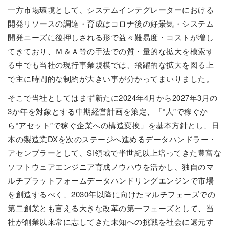
一方市場環境として、システムインテグレーターにおける
開発リソースの調達・育成はコロナ後の好景気・システム
開発ニーズに後押しされる形で益々難易度・コストが増し
てきており、Ｍ＆Ａ等の手法での質・量的な拡大を模索す
る中でも当社の現行事業規模では、飛躍的な拡大を図る上
で主に時間的な制約が大きい事が分かってまいりました。
そこで当社としてはまず新たに2024年4月から2027年3月の
3か年を対象とする中期経営計画を策定、「“人”で稼ぐか
ら“アセット”で稼ぐ企業への構造変換」を基本方針とし、日
本の製造業DXを次のステージへ進めるデータハンドラー・
アセンブラーとして、SI領域で半世紀以上培ってきた豊富な
ソフトウェアエンジニア育成ノウハウを活かし、独自のマ
ルチプラットフォームデータハンドリングエンジンで市場
を創造するべく、2030年以降に向けたマルチフェーズでの
第二創業とも言える大きな改革の第一フェーズとして、当
社が創業以来常に志してきた未知への挑戦を社会に還元す