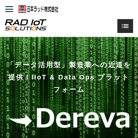
「データ活用型」製造業への近道を
提供！IIoT & Data Ops プラット
フォーム