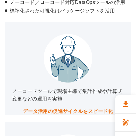
ノーコード／ローコード対応DataOpsツールの活用
標準化された可視化はパッケージソフトを活用
ノーコードツールで現場主導で集計作成や計算式
変更などの運用を実施
file_download
データ活用の促進サイクルをスピード化
draw