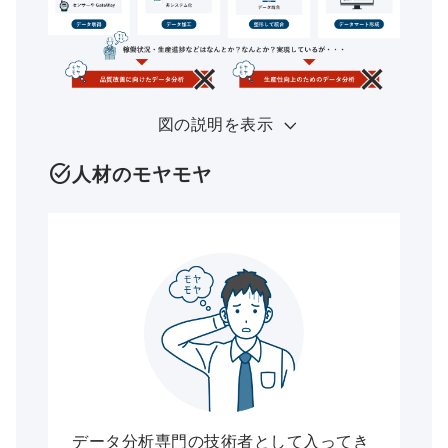
図の説明を表示
task_alt
人材のモヤモヤ
データ分析専門の技術者として入ってき