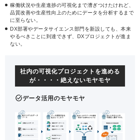
稼働状況や生産進捗の可視化まで漕ぎつけたけれど、
品質改善や生産性向上のためにデータを分析するまで
に至らない。
DX部署やデータサイエンス部門を新設しても、本来
やるべきことに到達できず、DXプロジェクトが進ま
ない。
社内の可視化プロジェクトを進める
が・・・・絶えないモヤモヤ
task_alt
データ活用のモヤモヤ