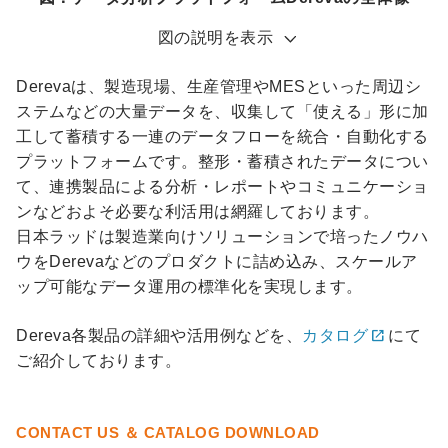
図の説明を表示
Derevaは、製造現場、生産管理やMESといった周辺シ
ステムなどの大量データを、収集して「使える」形に加
工して蓄積する一連のデータフローを統合・自動化する
プラットフォームです。整形・蓄積されたデータについ
て、連携製品による分析・レポートやコミュニケーショ
ンなどおよそ必要な利活用は網羅しております。
日本ラッドは製造業向けソリューションで培ったノウハ
ウをDerevaなどのプロダクトに詰め込み、スケールア
ップ可能なデータ運用の標準化を実現します。
open_in_new
Dereva各製品の詳細や活用例などを、
カタログ
にて
ご紹介しております。
CONTACT US ＆ CATALOG DOWNLOAD