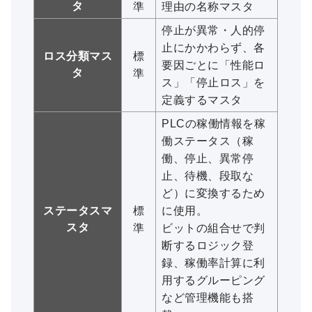
タ
準
理由の名称マスタ
停止が異常・人的停
止にかかわらず、各
ロス分類マス
標
要因ごとに「性能ロ
タ
準
ス」「停止ロス」を
定義するマスタ
PLCの稼働情報を稼
働ステータス（稼
働、停止、異常停
止、待機、段取な
ど）に変換するため
ステータスマ
標
に使用。
スタ
準
ビットの組合せで判
断するロジック登
録、稼働率計算に利
用するグルーピング
など管理機能も搭