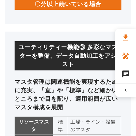
〇分以上続いている場合
file_download
ユーティリティー機能③ 多彩なマス
draw
ターを整備、データ自動加工をアシ
スト
chat
マスタ管理は関連機能を実現するため
chevron_left
に充実、「直」や「標準」など細かい
ところまで目を配り、適用範囲が広い
マスタ構成を展開
リソースマス
標
工場・ライン・設備
タ
準
のマスタ