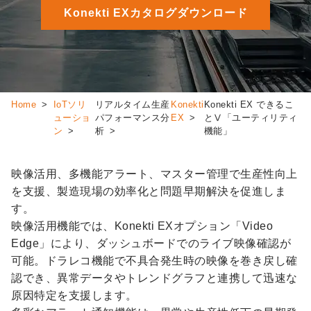
Konekti EXカタログダウンロード
Home
IoTソリ
リアルタイム生産
Konekti
Konekti EX できるこ
ューショ
パフォーマンス分
EX
とⅤ「ユーティリティ
ン
析
機能」
映像活用、多機能アラート、マスター管理で生産性向上
を支援、製造現場の効率化と問題早期解決を促進しま
す。
映像活用機能では、Konekti EXオプション「Video
Edge」により、ダッシュボードでのライブ映像確認が
可能。ドラレコ機能で不具合発生時の映像を巻き戻し確
認でき、異常データやトレンドグラフと連携して迅速な
原因特定を支援します。