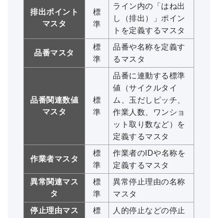
ライン内の「はね出
排出ポイント
標
し（排出）」ポイン
マスタ
準
トを定義するマスタ
標
品番や名称を定義す
品番マスタ
準
るマスタ
品番に連動する標準
値（サイクルタイ
品番関連数値
標
ム、玉だしピッチ、
マスタ
準
作業人数、ワンショ
ット取り数など）を
定義するマスタ
標
作業者のIDや名称を
作業者マスタ
準
定義するマスタ
異常関連マス
標
異常停止理由の名称
タ
準
マスタ
停止理由マス
標
人的停止などの停止