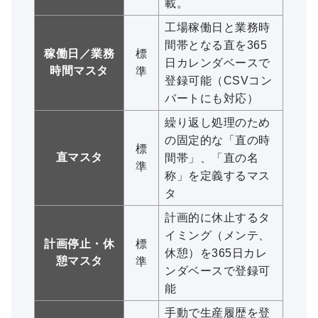
載。
工場稼働日と業務時
間帯となる直を365
稼働日／業務
標
日カレンダベースで
時間マスタ
準
登録可能（CSVコン
バートにも対応）
繰り返し処理のため
の固定的な「直の時
標
直マスタ
間帯」、「直の名
準
称」を定義するマス
タ
計画的に休止するタ
イミング（メンテ、
計画停止・休
標
休憩）を365日カレ
憩マスタ
準
ンダベースで登録可
能
手動で生産履歴を登