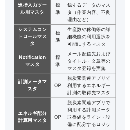
進捗入力ツー
標
録するデータのマス
ル用マスタ
準
タ（作業内容、不良
理由など）
システムコン
生産数や稼働等の詳
標
トロールマス
細機能の利用選択を
準
タ
可能にするマスタ
メール配信先および
Notification
標
タイトル・文章等の
マスタ
準
マスタ登録を実施
脱炭素関連アプリで
計測メータマ
OP
利用するエネルギー
スタ
計測の取得先マスタ
脱炭素関連アプリで
利用する計測メータ
エネルギ配分
OP
取得値をライン・設
計算用マスタ
備に配分するロジッ