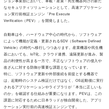
ション事業部において、車載・産業・民生機器向けの新た
なセキュリティソリューションとして、高速アプリケーシ
ョン実行前検証エンジン「Pre Execute
Verification（PEV）」を開発しました。
自動車は今、ハードウェア中心の時代から、ソフトウェア
によって機能が定義・更新されるSDV（Software Defined
Vehicle）の時代へ移行しつつあります。産業機器や民生機
器においても、IoT化、クラウド連携、遠隔更新が進み、製
品の利便性が高まる一方で、不正なソフトウェアの侵入や
改ざんに対する防御が重要な課題となっています。
特に、ソフトウェア更新や外部接続を前提とする機器で
は、起動時のシステム検証だけではなく、OS起動後に実行
されるアプリケーションやライブラリが「本当に正しいも
のか」を確認する仕組みが重要になります。PEVは、この
課題に対応するために日本ラッドが独自開発した、アプリ
ケーション実行前の高速検証エンジンです。