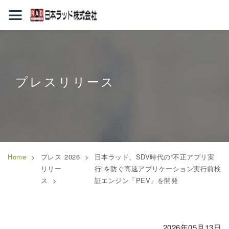
プレスリリース
Home
プレス
2026
日本ラッド、SDV時代の“不正アプリ実
リリー
行”を防ぐ高速アプリケーション実行前検
ス
証エンジン「PEV」を開発
2026年05月13日