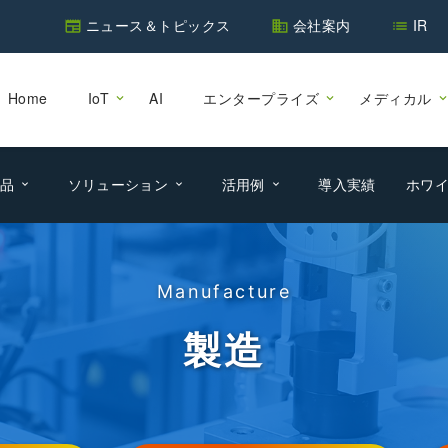
ニュース＆トピックス
会社案内
IR
newspaper
business
list
Home
IoT
AI
エンタープライズ
メディカル
品
ソリューション
活用例
導入実績
ホワ
Manufacture
製造