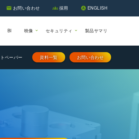
お問い合わせ
採用
ENGLISH
email
groups
hdr_auto
BI
映像
セキュリティ
製品サマリ
イトペーパー
資料一覧
お問い合わせ