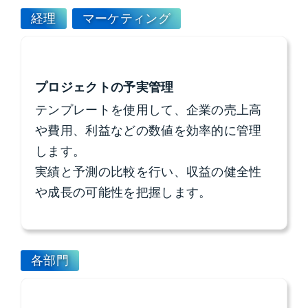
経理
マーケティング
プロジェクトの予実管理
テンプレートを使用して、企業の売上高
や費用、利益などの数値を効率的に管理
します。
実績と予測の比較を行い、収益の健全性
や成長の可能性を把握します。
各部門