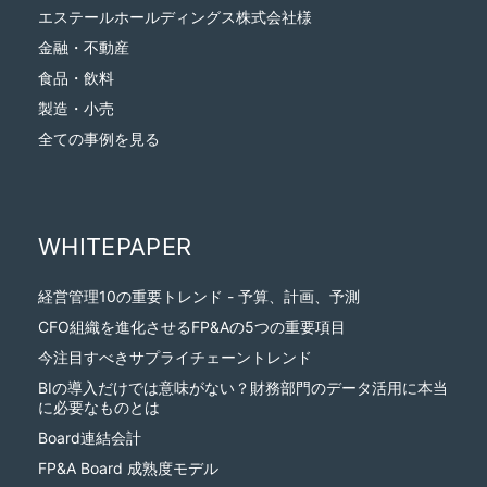
エステールホールディングス株式会社様
金融・不動産
食品・飲料
製造・小売
全ての事例を見る
WHITEPAPER
経営管理10の重要トレンド - 予算、計画、予測
CFO組織を進化させるFP&Aの5つの重要項目
今注目すべきサプライチェーントレンド
BIの導入だけでは意味がない？財務部門のデータ活用に本当
に必要なものとは
Board連結会計
FP&A Board 成熟度モデル