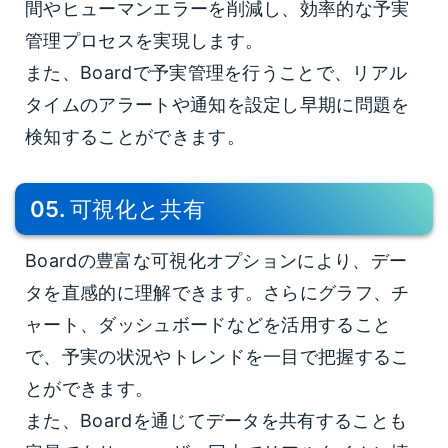
間やヒューマンエラーを削減し、効率的な予実
管理プロセスを実現します。
また、Boardで予実管理を行うことで、リアル
タイムのアラートや通知を設定し早期に問題を
検知することができます。
05.
可視化と共有
Boardの豊富な可視化オプションにより、デー
タを直感的に理解できます。さらにグラフ、チ
ャート、ダッシュボードなどを活用すること
で、予実の状況やトレンドを一目で把握するこ
とができます。
また、Boardを通じてデータを共有することも