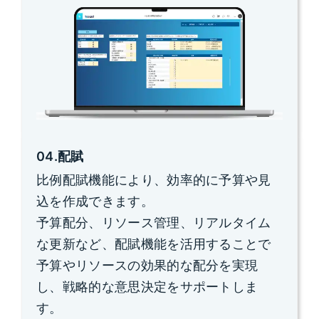
04.配賦
比例配賦機能により、効率的に予算や見
込を作成できます。
予算配分、リソース管理、リアルタイム
な更新など、配賦機能を活用することで
予算やリソースの効果的な配分を実現
し、戦略的な意思決定をサポートしま
す。