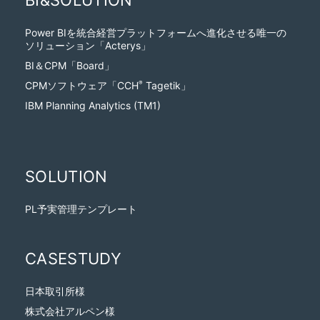
Power BIを統合経営プラットフォームへ進化させる唯一の
ソリューション「Acterys」
BI＆CPM「Board」
CPMソフトウェア「CCH
Tagetik」
®
IBM Planning Analytics (TM1)
SOLUTION
PL予実管理テンプレート
CASESTUDY
日本取引所様
株式会社アルペン様