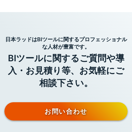
日本ラッドはBIツールに関するプロフェッショナル
な人材が豊富です。
BIツールに関するご質問や導
入・お見積り等、お気軽にご
相談下さい。
お問い合わせ