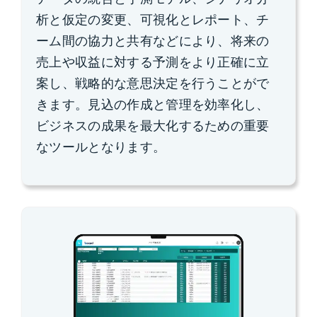
析と仮定の変更、可視化とレポート、チ
ーム間の協力と共有などにより、将来の
売上や収益に対する予測をより正確に立
案し、戦略的な意思決定を行うことがで
きます。見込の作成と管理を効率化し、
ビジネスの成果を最大化するための重要
なツールとなります。