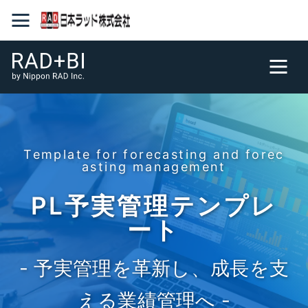
Template for forecasting and forec
asting management
PL予実管理テンプレ
ート
- 予実管理を革新し、成長を支
える業績管理へ -