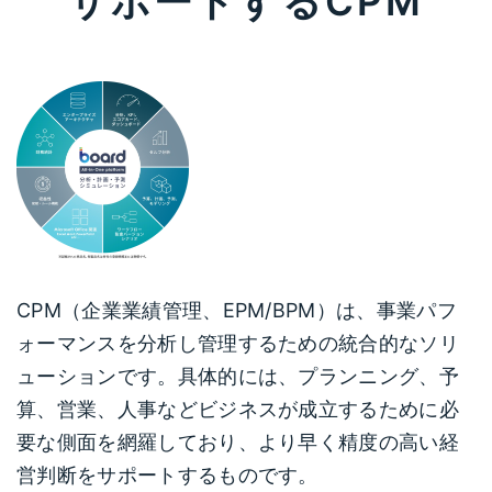
サポートするCPM
CPM（企業業績管理、EPM/BPM）は、事業パフ
ォーマンスを分析し管理するための統合的なソリ
ューションです。具体的には、プランニング、予
算、営業、人事などビジネスが成立するために必
要な側面を網羅しており、より早く精度の高い経
営判断をサポートするものです。