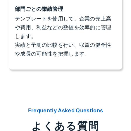
部門ごとの業績管理
テンプレートを使用して、企業の売上高
や費用、利益などの数値を効率的に管理
します。
実績と予測の比較を行い、収益の健全性
や成長の可能性を把握します。
Frequently Asked Questions
よくある質問