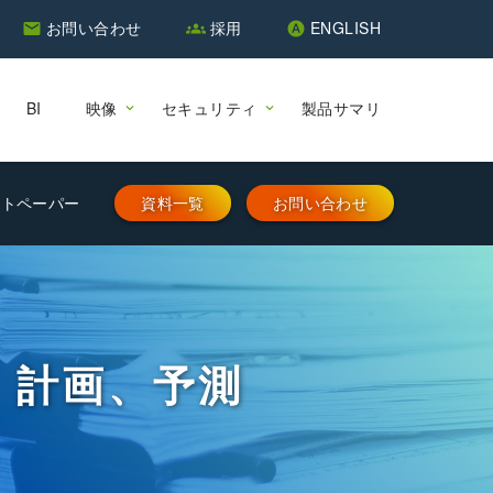
お問い合わせ
採用
ENGLISH
email
groups
hdr_auto
BI
映像
セキュリティ
製品サマリ
イトペーパー
資料一覧
お問い合わせ
、計画、予測