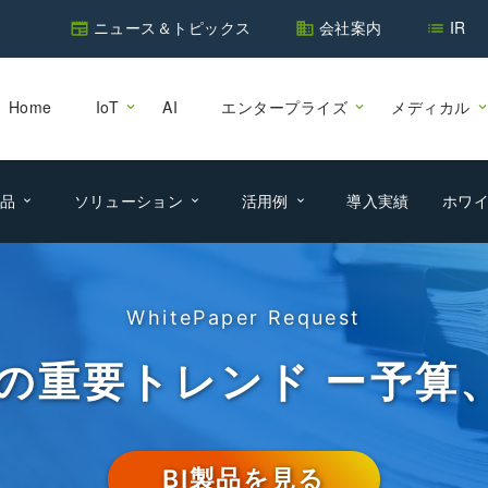
ニュース＆トピックス
会社案内
IR
newspaper
business
list
Home
IoT
AI
エンタープライズ
メディカル
品
ソリューション
活用例
導入実績
ホワ
WhitePaper Request
0の重要トレンド ー予算
BI製品を見る