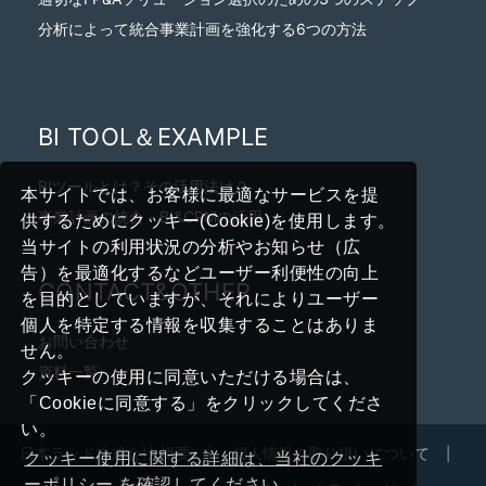
分析によって統合事業計画を強化する6つの方法
BI TOOL＆EXAMPLE
BIツールとは？その活用法は？
本サイトでは、お客様に最適なサービスを提
事業計画の統合 - BI&CPMの活用
供するためにクッキー(Cookie)を使用します。
当サイトの利用状況の分析やお知らせ（広
告）を最適化するなどユーザー利便性の向上
CONTACT&OTHER
を目的としていますが、それによりユーザー
個人を特定する情報を収集することはありま
お問い合わせ
せん。
資料一覧
クッキーの使用に同意いただける場合は、
「Cookieに同意する」をクリックしてくださ
い。
日本ラッド株式会社 概要
個人情報の取り扱いについて
クッキー使用に関する詳細は、当社のクッキ
ーポリシー を確認してください。